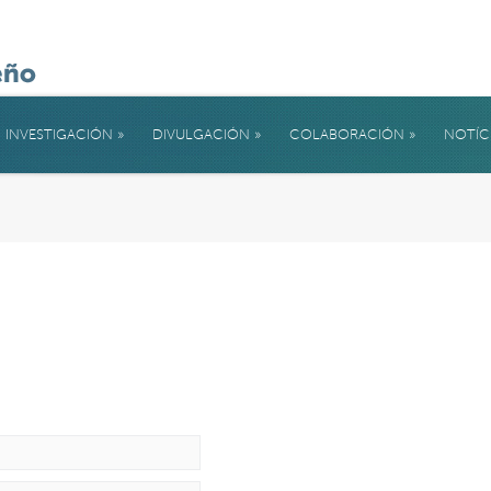
INVESTIGACIÓN
»
DIVULGACIÓN
»
COLABORACIÓN
»
NOTÍC