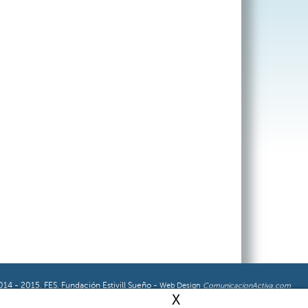
14 - 2015. FES. Fundación Estivill Sueño -
Web Design
ComunicacionActiva.com
X